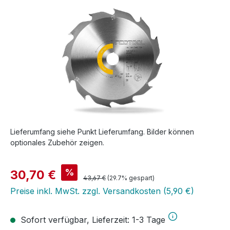
Bildergalerie überspringen
Lieferumfang siehe Punkt Lieferumfang. Bilder können
optionales Zubehör zeigen.
Verkaufspreis:
%
30,70 €
Regulärer Preis:
43,67 €
(29.7% gespart)
Preise inkl. MwSt. zzgl. Versandkosten (5,90 €)
Sofort verfügbar, Lieferzeit: 1-3 Tage