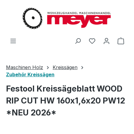
Zum Hauptinhalt springen
Du hast 0 Produ
Ware
Maschinen Holz
Kreissägen
Zubehör Kreissägen
Festool Kreissägeblatt WOOD
RIP CUT HW 160x1,6x20 PW12
*NEU 2026*