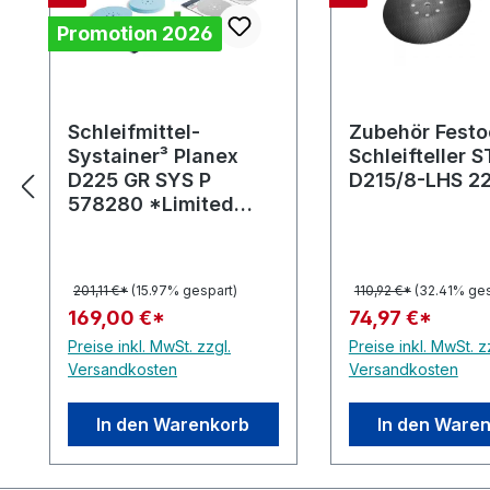
Promotion 2026
Schleifmittel-
Zubehör Festo
Systainer³ Planex
Schleifteller 
D225 GR SYS P
D215/8-LHS 2
578280 *Limited
edition*
201,11 €*
(15.97% gespart)
110,92 €*
(32.41% ges
169,00 €*
74,97 €*
Preise inkl. MwSt. zzgl.
Preise inkl. MwSt. z
Versandkosten
Versandkosten
In den Warenkorb
In den Ware