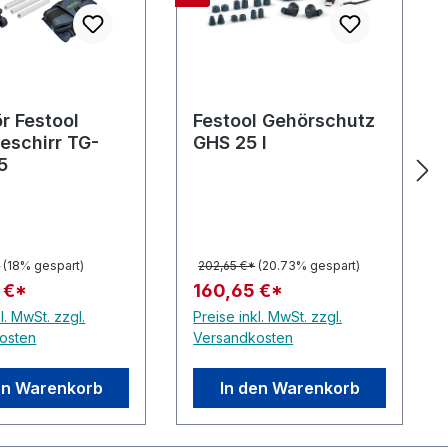
r Festool
Festool Gehörschutz
eschirr TG-
GHS 25 I
5
*
(18% gespart)
202,65 €*
(20.73% gespart)
 €*
160,65 €*
l. MwSt. zzgl.
Preise inkl. MwSt. zzgl.
osten
Versandkosten
en Warenkorb
In den Warenkorb