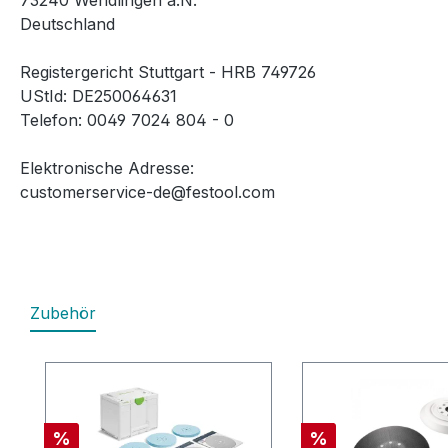
73240 Wendlingen a.N.
Deutschland
Registergericht Stuttgart - HRB 749726
UStId: DE250064631
Telefon: 0049 7024 804 - 0
Elektronische Adresse:
customerservice-de@festool.com
Zubehör
Produktgalerie überspringen
Rabatt
Rabatt
%
%