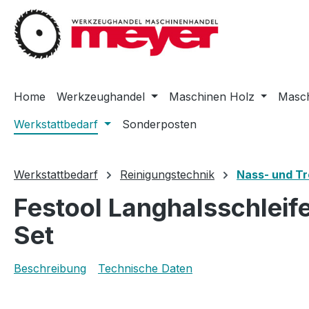
m Hauptinhalt springen
Zur Suche springen
Zur Hauptnavigation springen
Home
Werkzeughandel
Maschinen Holz
Masch
Werkstattbedarf
Sonderposten
Werkstattbedarf
Reinigungstechnik
Nass- und T
Festool Langhalsschlei
Set
Beschreibung
Technische Daten