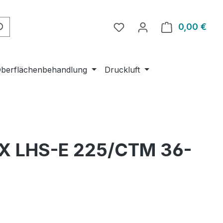
Du hast 0 Produkte auf 
0,00 €
Ware
berflächenbehandlung
Druckluft
NEX LHS-E 225/CTM 36-