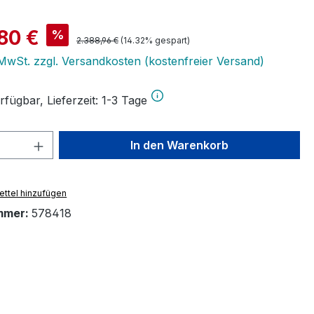
is:
80 €
%
Regulärer Preis:
2.388,96 €
(14.32% gespart)
. MwSt. zzgl. Versandkosten (kostenfreier Versand)
fügbar, Lieferzeit: 1-3 Tage
 Anzahl: Gib den gewünschten Wert ein 
In den Warenkorb
ttel hinzufügen
mmer:
578418