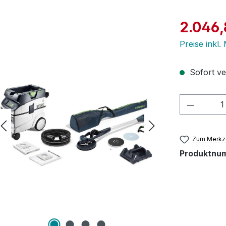
Verkaufspre
2.046,
Preise inkl
Sofort ver
Produkt
Zum Merkze
Produktnu