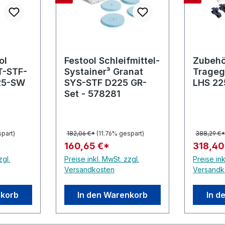
ol
Festool Schleifmittel-
Zubehö
ST-STF-
Systainer³ Granat
Trageg
25-SW
SYS-STF D225 GR-
LHS 22
Set - 578281
part)
182,06 €*
(11.76% gespart)
388,29 €
160,65 €*
318,40
zgl.
Preise inkl. MwSt. zzgl.
Preise ink
Versandkosten
Versandk
nkorb
In den Warenkorb
In d