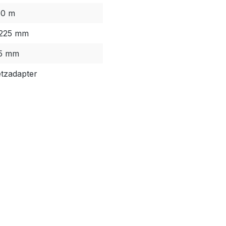
60 m
225 mm
5 mm
tzadapter