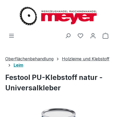
Zum Hauptinhalt springen
Du hast 0 Produ
Ware
Oberflächenbehandlung
Holzleime und Klebstoff
Leim
Festool PU-Klebstoff natur -
Universalkleber
Bildergalerie überspringen