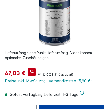
Lieferumfang siehe Punkt Lieferumfang. Bilder können
optionales Zubehör zeigen.
Verkaufspreis:
%
67,83 €
Regulärer Preis:
94,62 €
(28.31% gespart)
Preise inkl. MwSt. zzgl. Versandkosten (5,90 €)
Sofort verfügbar, Lieferzeit: 1-3 Tage
Produkt Anzahl: Gib den gewünschten We