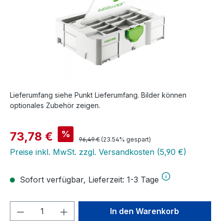
Lieferumfang siehe Punkt Lieferumfang. Bilder können
optionales Zubehör zeigen.
Verkaufspreis:
%
73,78 €
Regulärer Preis:
96,49 €
(23.54% gespart)
Preise inkl. MwSt. zzgl. Versandkosten (5,90 €)
Sofort verfügbar, Lieferzeit: 1-3 Tage
Produkt Anzahl: Gib den gewünschten We
In den Warenkorb