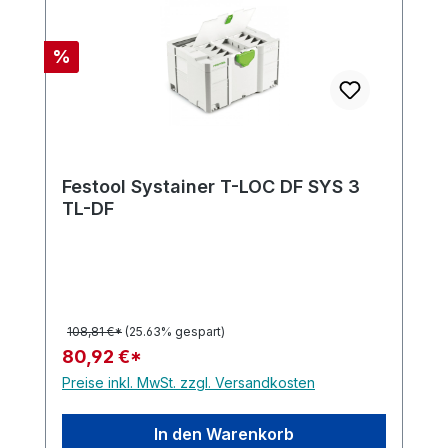
Rabatt
%
Festool Systainer T-LOC DF SYS 3
TL-DF
108,81 €*
(25.63% gespart)
80,92 €*
Preise inkl. MwSt. zzgl. Versandkosten
In den Warenkorb