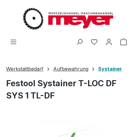
Zum Hauptinhalt springen
Du hast 0 Produ
Ware
Werkstattbedarf
Aufbewahrung
Systainer
Festool Systainer T-LOC DF
SYS 1 TL-DF
Bildergalerie überspringen