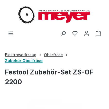
Zum Hauptinhalt springen
Du hast 0 Produ
Ware
Elektrowerkzeug
Oberfräse
Zubehör Oberfräse
Festool Zubehör-Set ZS-OF
2200
Bildergalerie überspringen