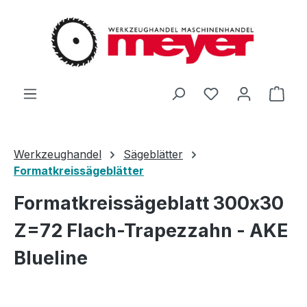
Zum Hauptinhalt springen
Du hast 0 Produ
Ware
Werkzeughandel
Sägeblätter
Formatkreissägeblätter
Formatkreissägeblatt 300x30
Z=72 Flach-Trapezzahn - AKE
Blueline
Bildergalerie überspringen