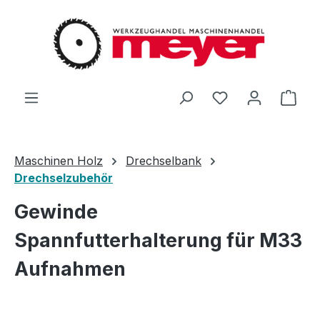
Zum Hauptinhalt springen
Du hast 0 Produ
Ware
Maschinen Holz
Drechselbank
Drechselzubehör
Gewinde
Spannfutterhalterung für M33
Aufnahmen