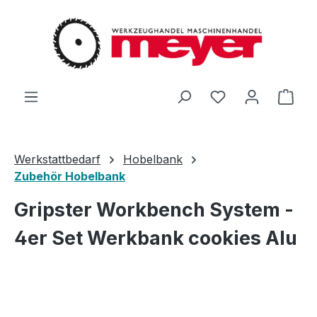
Zum Hauptinhalt springen
Du hast 0 Produ
Ware
Werkstattbedarf
Hobelbank
Zubehör Hobelbank
Gripster Workbench System -
4er Set Werkbank cookies Alu
Bildergalerie überspringen