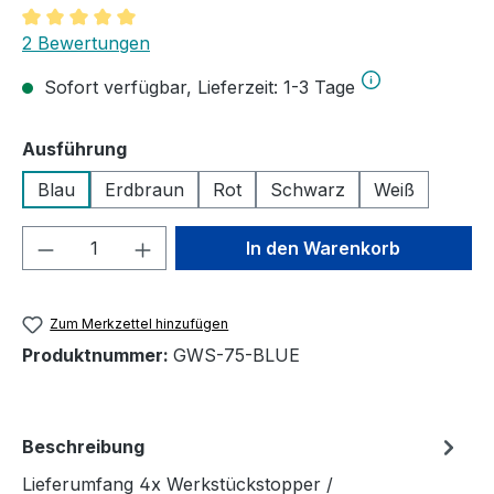
Durchschnittliche Bewertung von 5 von 5 Sternen
2 Bewertungen
Sofort verfügbar, Lieferzeit: 1-3 Tage
auswählen
Ausführung
Blau
Erdbraun
Rot
Schwarz
Weiß
Produkt Anzahl: Gib den gewünschten We
In den Warenkorb
Zum Merkzettel hinzufügen
Produktnummer:
GWS-75-BLUE
Beschreibung
Lieferumfang 4x Werkstückstopper /