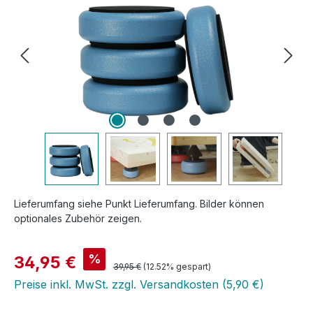
Lieferumfang siehe Punkt Lieferumfang. Bilder können
optionales Zubehör zeigen.
Verkaufspreis:
%
34,95 €
Regulärer Preis:
39,95 €
(12.52% gespart)
Preise inkl. MwSt. zzgl. Versandkosten (5,90 €)