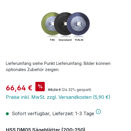
Lieferumfang siehe Punkt Lieferumfang. Bilder können
optionales Zubehör zeigen.
Verkaufspreis:
%
66,64 €
Regulärer Preis:
88,06 €
(24.32% gespart)
Preise inkl. MwSt. zzgl. Versandkosten (5,90 €)
Sofort verfügbar, Lieferzeit: 1-3 Tage
auswählen
HSS DM05 Sägeblätter (200-250)