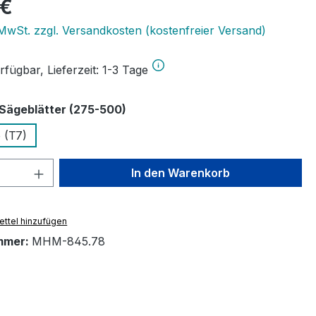
eis:
 €
. MwSt. zzgl. Versandkosten (kostenfreier Versand)
fügbar, Lieferzeit: 1-3 Tage
auswählen
ägeblätter (275-500)
 (T7)
 Anzahl: Gib den gewünschten Wert ein 
In den Warenkorb
ttel hinzufügen
mmer:
MHM-845.78