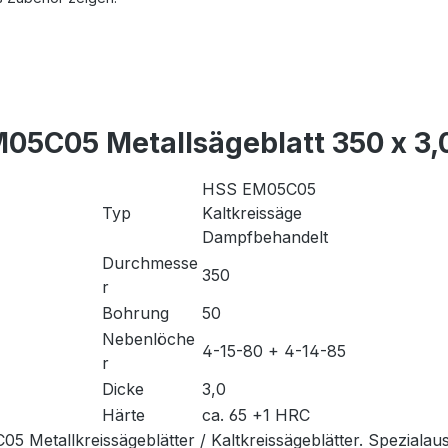
5C05 Metallsägeblatt 350 x 3,0
HSS EM05C05
Typ
Kaltkreissäge
Dampfbehandelt
Durchmesse
350
r
Bohrung
50
Nebenlöche
4-15-80 + 4-14-85
r
Dicke
3,0
Härte
ca. 65 +1 HRC
 Metallkreissägeblätter / Kaltkreissägeblätter. Spezialau