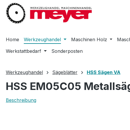
m Hauptinhalt springen
Zur Suche springen
Zur Hauptnavigation springen
Home
Werkzeughandel
Maschinen Holz
Masch
Werkstattbedarf
Sonderposten
Werkzeughandel
Sägeblätter
HSS Sägen VA
HSS EM05C05 Metallsäge
Beschreibung