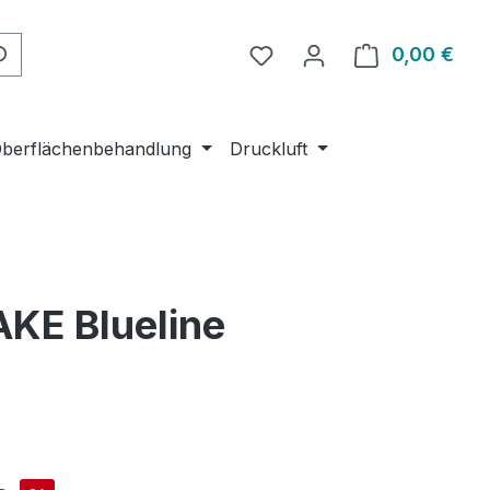
Du hast 0 Produkte auf 
0,00 €
Ware
berflächenbehandlung
Druckluft
KE Blueline