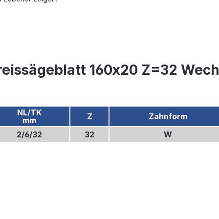
eissägeblatt 160x20 Z=32 Wechs
NL/TK
Z
Zahnform
mm
2/6/32
32
W