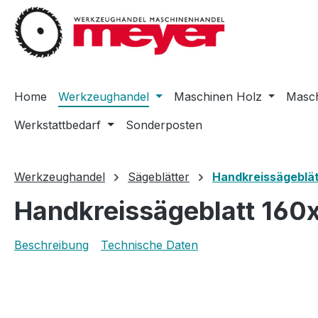
m Hauptinhalt springen
Zur Suche springen
Zur Hauptnavigation springen
Home
Werkzeughandel
Maschinen Holz
Masch
Werkstattbedarf
Sonderposten
Werkzeughandel
Sägeblätter
Handkreissägeblät
Handkreissägeblatt 160
Beschreibung
Technische Daten