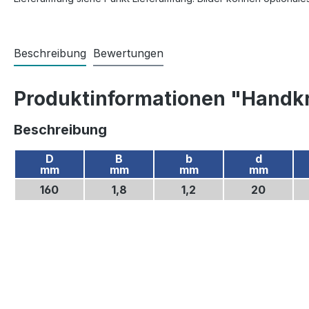
Beschreibung
Bewertungen
Produktinformationen "Handkr
Beschreibung
D
B
b
d
mm
mm
mm
mm
160
1,8
1,2
20