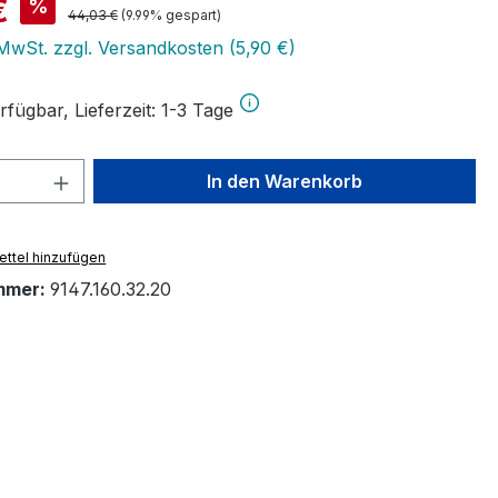
is:
€
%
Regulärer Preis:
44,03 €
(9.99% gespart)
 MwSt. zzgl. Versandkosten (5,90 €)
fügbar, Lieferzeit: 1-3 Tage
 Anzahl: Gib den gewünschten Wert ein 
In den Warenkorb
ttel hinzufügen
mmer:
9147.160.32.20