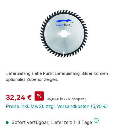
Lieferumfang siehe Punkt Lieferumfang. Bilder können
optionales Zubehör zeigen.
Verkaufspreis:
%
32,24 €
Regulärer Preis:
35,82 €
(9.99% gespart)
Preise inkl. MwSt. zzgl. Versandkosten (5,90 €)
Sofort verfügbar, Lieferzeit: 1-3 Tage