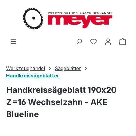
Zum Hauptinhalt springen
Du hast 0 Produ
Ware
Werkzeughandel
Sägeblätter
Handkreissägeblätter
Handkreissägeblatt 190x20
Z=16 Wechselzahn - AKE
Blueline
Bildergalerie überspringen