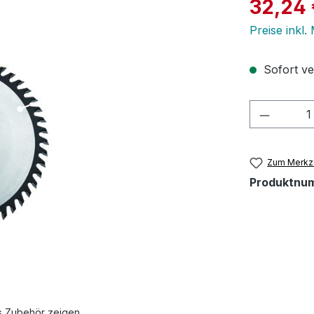
Verkaufspre
32,24 
Preise inkl.
Sofort ver
Produkt
Zum Merkze
Produktnu
s Zubehör zeigen.