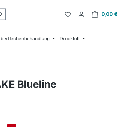
Du hast 0 Produkte auf 
0,00 €
Ware
berflächenbehandlung
Druckluft
KE Blueline