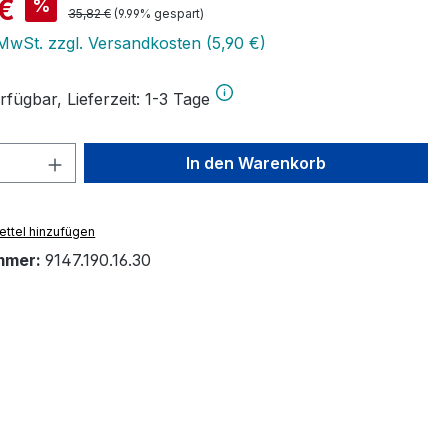
is:
€
%
Regulärer Preis:
35,82 €
(9.99% gespart)
 MwSt. zzgl. Versandkosten (5,90 €)
fügbar, Lieferzeit: 1-3 Tage
 Anzahl: Gib den gewünschten Wert ein 
In den Warenkorb
ttel hinzufügen
mmer:
9147.190.16.30