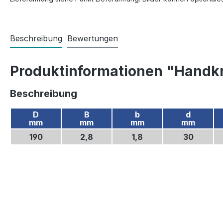
Beschreibung
Bewertungen
Produktinformationen "Handkr
Beschreibung
D
B
b
d
mm
mm
mm
mm
190
2,8
1,8
30