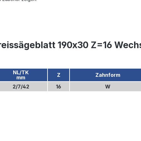
eissägeblatt 190x30 Z=16 Wechs
NL/TK
Z
Zahnform
mm
2/7/42
16
W