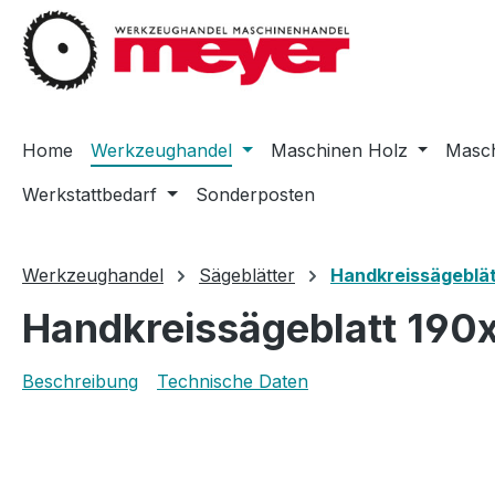
m Hauptinhalt springen
Zur Suche springen
Zur Hauptnavigation springen
Home
Werkzeughandel
Maschinen Holz
Masch
Werkstattbedarf
Sonderposten
Werkzeughandel
Sägeblätter
Handkreissägeblät
Handkreissägeblatt 190
Beschreibung
Technische Daten