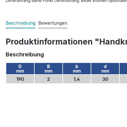
Lieferumfang siehe Punkt Lieferumfang. Bilder können optionale
Beschreibung
Bewertungen
Produktinformationen "Handkr
Beschreibung
D
B
b
d
mm
mm
mm
mm
190
2
1,4
30