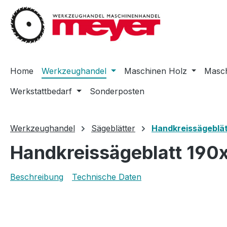
m Hauptinhalt springen
Zur Suche springen
Zur Hauptnavigation springen
Home
Werkzeughandel
Maschinen Holz
Masch
Werkstattbedarf
Sonderposten
Werkzeughandel
Sägeblätter
Handkreissägeblät
Handkreissägeblatt 190
Beschreibung
Technische Daten
Bildergalerie überspringen