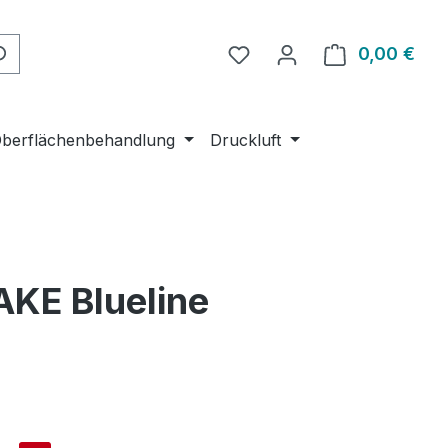
Du hast 0 Produkte auf 
0,00 €
Ware
berflächenbehandlung
Druckluft
KE Blueline