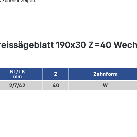
s Zubehör zeigen.
eissägeblatt 190x30 Z=40 Wechs
NL/TK
Z
Zahnform
mm
2/7/42
40
W