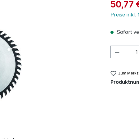
Verkaufspre
50,77 
Preise inkl.
Sofort ver
Produkt
Zum Merkze
Produktnu