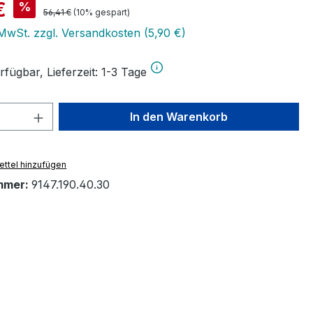
is:
€
%
Regulärer Preis:
56,41 €
(10% gespart)
 MwSt. zzgl. Versandkosten (5,90 €)
fügbar, Lieferzeit: 1-3 Tage
 Anzahl: Gib den gewünschten Wert ein 
In den Warenkorb
ttel hinzufügen
mmer:
9147.190.40.30