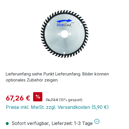
Bildergalerie überspringen
Lieferumfang siehe Punkt Lieferumfang. Bilder können
optionales Zubehör zeigen.
Verkaufspreis:
%
67,26 €
Regulärer Preis:
74,73 €
(10% gespart)
Preise inkl. MwSt. zzgl. Versandkosten (5,90 €)
Sofort verfügbar, Lieferzeit: 1-3 Tage