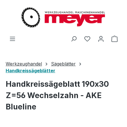
Zum Hauptinhalt springen
Du hast 0 Produ
Ware
Werkzeughandel
Sägeblätter
Handkreissägeblätter
Handkreissägeblatt 190x30
Z=56 Wechselzahn - AKE
Blueline