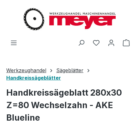
Zum Hauptinhalt springen
Du hast 0 Produ
Ware
Werkzeughandel
Sägeblätter
Handkreissägeblätter
Handkreissägeblatt 280x30
Z=80 Wechselzahn - AKE
Blueline
Bildergalerie überspringen