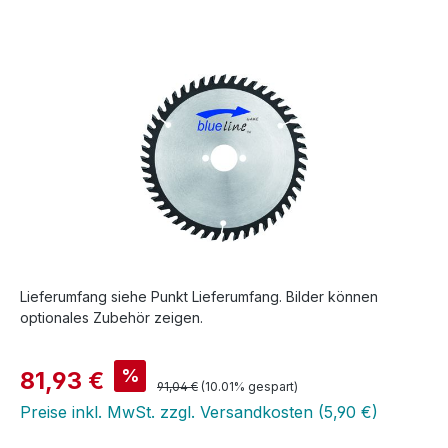
Bildergalerie überspringen
Lieferumfang siehe Punkt Lieferumfang. Bilder können
optionales Zubehör zeigen.
Verkaufspreis:
%
81,93 €
Regulärer Preis:
91,04 €
(10.01% gespart)
Preise inkl. MwSt. zzgl. Versandkosten (5,90 €)