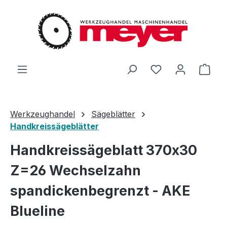
Zum Hauptinhalt springen
Du hast 0 Produ
Ware
Werkzeughandel
Sägeblätter
Handkreissägeblätter
Handkreissägeblatt 370x30
Z=26 Wechselzahn
spandickenbegrenzt - AKE
Blueline