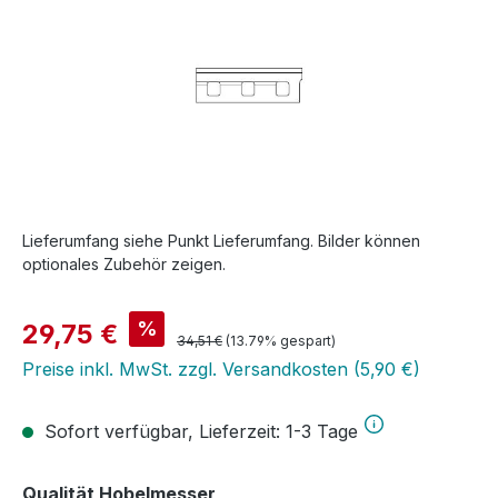
Lieferumfang siehe Punkt Lieferumfang. Bilder können
optionales Zubehör zeigen.
Verkaufspreis:
%
29,75 €
Regulärer Preis:
34,51 €
(13.79% gespart)
Preise inkl. MwSt. zzgl. Versandkosten (5,90 €)
Sofort verfügbar, Lieferzeit: 1-3 Tage
auswählen
Qualität Hobelmesser