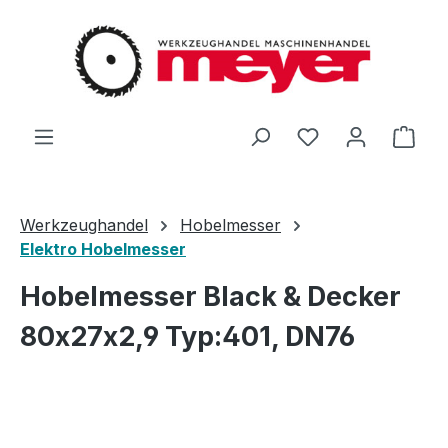
Zum Hauptinhalt springen
Du hast 0 Produ
Ware
Werkzeughandel
Hobelmesser
Elektro Hobelmesser
Hobelmesser Black & Decker
80x27x2,9 Typ:401, DN76
Bildergalerie überspringen