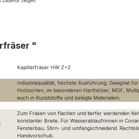
s Zubehör zeigen.
rfräser "
Kapillarfräser HW Z=2
Industriequalität, höchste Ausführung. Geeignet für 
Holzsorten, im besonderen Harthölzer, MDF, Multip
auch in Kunststoffe und belegte Materialien.
Zum Fräsen von flachen und tierfer werdenden Keh
konstanter Breite. Für Wasserablaufrinnen in Coria
:
Fensterbau. Stirn- und umfangschneidend. Rechtsla
Handvorschub.