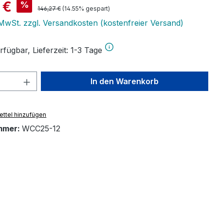
is:
 €
%
Regulärer Preis:
146,27 €
(14.55% gespart)
. MwSt. zzgl. Versandkosten (kostenfreier Versand)
fügbar, Lieferzeit: 1-3 Tage
 Anzahl: Gib den gewünschten Wert ein 
In den Warenkorb
ttel hinzufügen
mmer:
WCC25-12