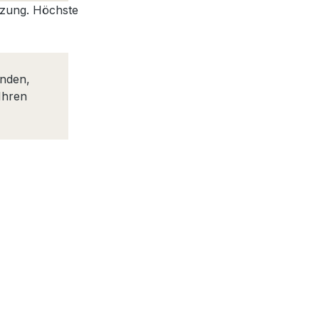
utzung. Höchste
inden,
 Ihren