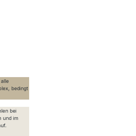
alle
lex, bedingt
len bei
n und im
uf.