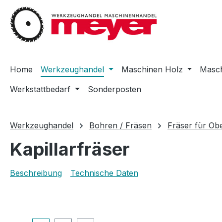
m Hauptinhalt springen
Zur Suche springen
Zur Hauptnavigation springen
Home
Werkzeughandel
Maschinen Holz
Masch
Werkstattbedarf
Sonderposten
Werkzeughandel
Bohren / Fräsen
Fräser für Ob
Kapillarfräser
Beschreibung
Technische Daten
Bildergalerie überspringen