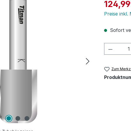
Verkaufspre
124,99
Preise inkl
Sofort ver
Produkt
Zum Merkze
Produktnu