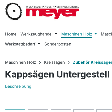
m Hauptinhalt springen
Zur Suche springen
Zur Hauptnavigation springen
Home
Werkzeughandel
Maschinen Holz
Masch
Werkstattbedarf
Sonderposten
Maschinen Holz
Kreissägen
Zubehör Kreissäge
Kappsägen Untergestell
Beschreibung