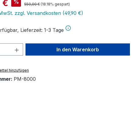
is:
 €
%
Regulärer Preis:
550,00 €
(18.18% gespart)
 MwSt. zzgl. Versandkosten (49,90 €)
fügbar, Lieferzeit: 1-3 Tage
 Anzahl: Gib den gewünschten Wert ein 
In den Warenkorb
ttel hinzufügen
mmer:
PM-8000