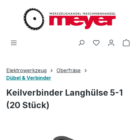
Zum Hauptinhalt springen
Du hast 0 Produ
Ware
Elektrowerkzeug
Oberfräse
Dübel & Verbinder
Keilverbinder Langhülse 5-1
(20 Stück)
Bildergalerie überspringen