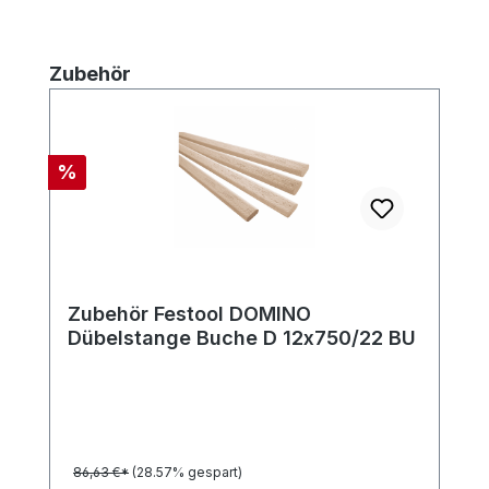
Produktgalerie überspringen
Zubehör
Rabatt
%
Zubehör Festool DOMINO
Dübelstange Buche D 12x750/22 BU
86,63 €*
(28.57% gespart)