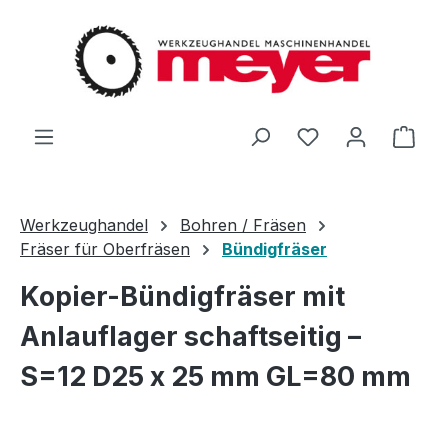
Zum Hauptinhalt springen
Du hast 0 Produ
Ware
Werkzeughandel
Bohren / Fräsen
Fräser für Oberfräsen
Bündigfräser
Kopier-Bündigfräser mit
Anlauflager schaftseitig –
S=12 D25 x 25 mm GL=80 mm