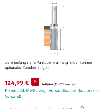
Bildergalerie überspringen
Lieferumfang siehe Punkt Lieferumfang. Bilder können
optionales Zubehör zeigen.
Verkaufspreis:
%
124,99 €
Regulärer Preis:
148,13 €
(15.62% gespart)
Preise inkl. MwSt. zzgl. Versandkosten (kostenfreier
Versand)