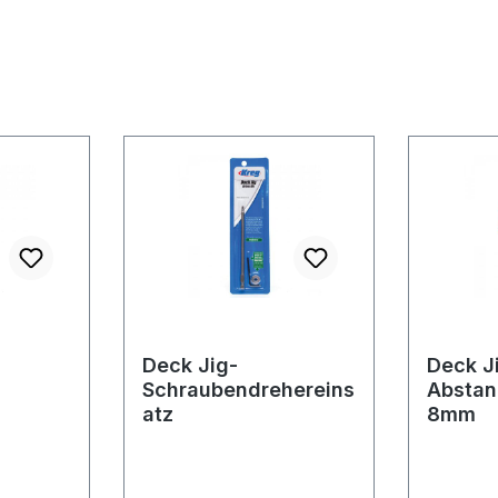
Deck Jig-
Deck J
Schraubendrehereins
Abstan
atz
8mm