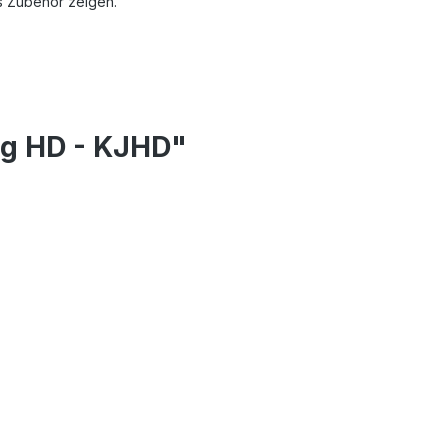
s Zubehör zeigen.
ig HD - KJHD"