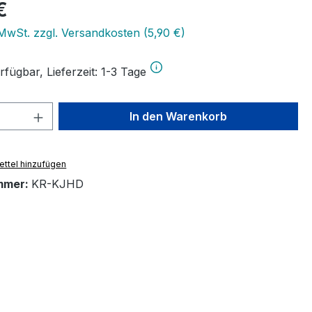
eis:
€
 MwSt. zzgl. Versandkosten (5,90 €)
fügbar, Lieferzeit: 1-3 Tage
 Anzahl: Gib den gewünschten Wert ein 
In den Warenkorb
ttel hinzufügen
mmer:
KR-KJHD