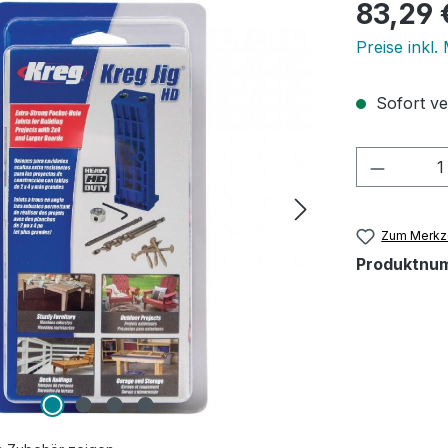
Regulärer Pr
83,29 
Preise inkl.
Sofort ver
Produkt
Zum Merkze
Produktnu