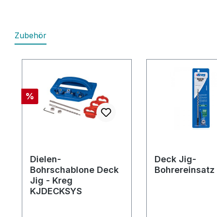
Zubehör
Produktgalerie überspringen
Rabatt
%
Dielen-
Deck Jig-
Bohrschablone Deck
Bohrereinsatz
Jig - Kreg
KJDECKSYS