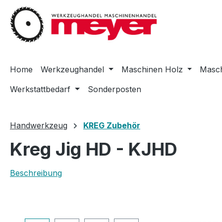
m Hauptinhalt springen
Zur Suche springen
Zur Hauptnavigation springen
Home
Werkzeughandel
Maschinen Holz
Masch
Werkstattbedarf
Sonderposten
Handwerkzeug
KREG Zubehör
Kreg Jig HD - KJHD
Beschreibung
Bildergalerie überspringen