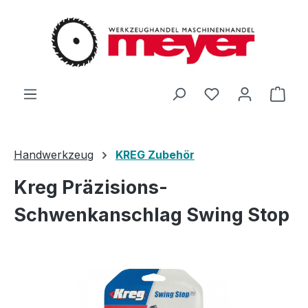
Zum Hauptinhalt springen
Du hast 0 Produ
Ware
Handwerkzeug
KREG Zubehör
Kreg Präzisions-
Schwenkanschlag Swing Stop
Bildergalerie überspringen