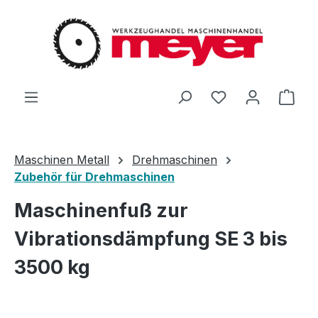
Zum Hauptinhalt springen
Du hast 0 Produ
Ware
Maschinen Metall
Drehmaschinen
Zubehör für Drehmaschinen
Maschinenfuß zur
Vibrationsdämpfung SE 3 bis
3500 kg
Bildergalerie überspringen