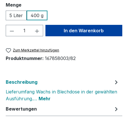
auswählen
Menge
5 Liter
400 g
Produkt Anzahl: Gib den gewünschten We
In den Warenkorb
Zum Merkzettel hinzufügen
Produktnummer:
167858003/82
Beschreibung
Lieferumfang Wachs in Blechdose in der gewählten
Ausführung.…
Mehr
Bewertungen