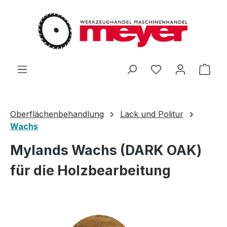
Zum Hauptinhalt springen
Du hast 0 Produ
Ware
Oberflächenbehandlung
Lack und Politur
Wachs
Mylands Wachs (DARK OAK)
für die Holzbearbeitung
Bildergalerie überspringen