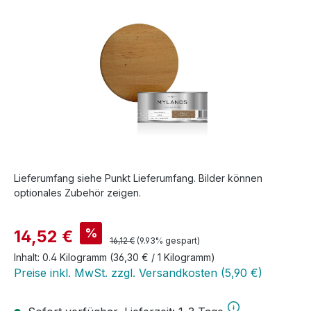
Bildergalerie überspringen
Lieferumfang siehe Punkt Lieferumfang. Bilder können
optionales Zubehör zeigen.
Verkaufspreis:
%
14,52 €
Regulärer Preis:
16,12 €
(9.93% gespart)
Inhalt:
0.4 Kilogramm
(36,30 € / 1 Kilogramm)
Preise inkl. MwSt. zzgl. Versandkosten (5,90 €)