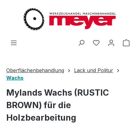
Zum Hauptinhalt springen
Du hast 0 Produ
Ware
Oberflächenbehandlung
Lack und Politur
Wachs
Mylands Wachs (RUSTIC
BROWN) für die
Holzbearbeitung