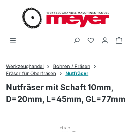
Zum Hauptinhalt springen
Du hast 0 Produ
Ware
Werkzeughandel
Bohren / Fräsen
Fräser für Oberfräsen
Nutfräser
Nutfräser mit Schaft 10mm,
D=20mm, L=45mm, GL=77mm
Bildergalerie überspringen