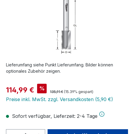
Lieferumfang siehe Punkt Lieferumfang. Bilder können
optionales Zubehör zeigen.
Verkaufspreis:
%
114,99 €
Regulärer Preis:
135,91 €
(15.39% gespart)
Preise inkl. MwSt. zzgl. Versandkosten (5,90 €)
Sofort verfügbar, Lieferzeit: 2-4 Tage
Produkt Anzahl: Gib den gewünschten We