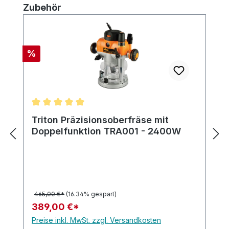
Produktgalerie überspringen
Zubehör
Rabatt
%
Durchschnittliche Bewertung von 5 von 5 Sternen
Triton Präzisionsoberfräse mit
Doppelfunktion TRA001 - 2400W
465,00 €*
(16.34% gespart)
389,00 €*
Preise inkl. MwSt. zzgl. Versandkosten