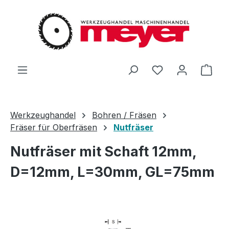
Zum Hauptinhalt springen
Du hast 0 Produ
Ware
Werkzeughandel
Bohren / Fräsen
Fräser für Oberfräsen
Nutfräser
Nutfräser mit Schaft 12mm,
D=12mm, L=30mm, GL=75mm
Bildergalerie überspringen