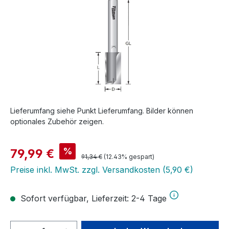
Lieferumfang siehe Punkt Lieferumfang. Bilder können
optionales Zubehör zeigen.
Verkaufspreis:
%
79,99 €
Regulärer Preis:
91,34 €
(12.43% gespart)
Preise inkl. MwSt. zzgl. Versandkosten (5,90 €)
Sofort verfügbar, Lieferzeit: 2-4 Tage
Produkt Anzahl: Gib den gewünschten We