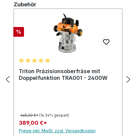
Produktgalerie überspringen
Zubehör
Rabatt
%
Durchschnittliche Bewertung von 5 von 5 Sternen
Triton Präzisionsoberfräse mit
Doppelfunktion TRA001 - 2400W
465,00 €*
(16.34% gespart)
389,00 €*
Preise inkl. MwSt. zzgl. Versandkosten