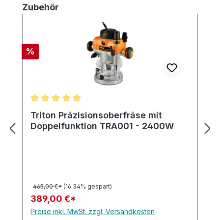
Produktgalerie überspringen
Zubehör
Rabatt
%
Durchschnittliche Bewertung von 5 von 5 Sternen
Triton Präzisionsoberfräse mit
Doppelfunktion TRA001 - 2400W
465,00 €*
(16.34% gespart)
389,00 €*
Preise inkl. MwSt. zzgl. Versandkosten