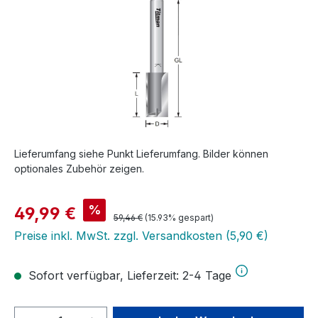
Lieferumfang siehe Punkt Lieferumfang. Bilder können
optionales Zubehör zeigen.
Verkaufspreis:
%
49,99 €
Regulärer Preis:
59,46 €
(15.93% gespart)
Preise inkl. MwSt. zzgl. Versandkosten (5,90 €)
Sofort verfügbar, Lieferzeit: 2-4 Tage
Produkt Anzahl: Gib den gewünschten We