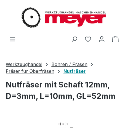
Zum Hauptinhalt springen
Du hast 0 Produ
Ware
Werkzeughandel
Bohren / Fräsen
Fräser für Oberfräsen
Nutfräser
Nutfräser mit Schaft 12mm,
D=3mm, L=10mm, GL=52mm
Bildergalerie überspringen