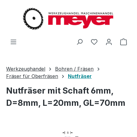
Zum Hauptinhalt springen
Du hast 0 Produ
Ware
Werkzeughandel
Bohren / Fräsen
Fräser für Oberfräsen
Nutfräser
Nutfräser mit Schaft 6mm,
D=8mm, L=20mm, GL=70mm
Bildergalerie überspringen