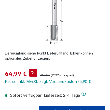
Lieferumfang siehe Punkt Lieferumfang. Bilder können
optionales Zubehör zeigen.
Verkaufspreis:
%
64,99 €
Regulärer Preis:
74,62 €
(12.91% gespart)
Preise inkl. MwSt. zzgl. Versandkosten (5,90 €)
Sofort verfügbar, Lieferzeit: 2-4 Tage
Produkt Anzahl: Gib den gewünschten We