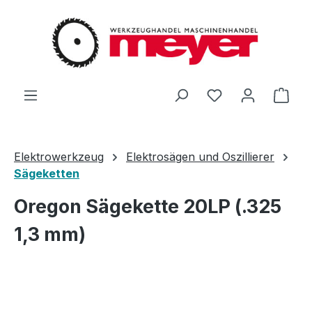
Zum Hauptinhalt springen
Du hast 0 Produ
Ware
Elektrowerkzeug
Elektrosägen und Oszillierer
Sägeketten
Oregon Sägekette 20LP (.325
1,3 mm)
Bildergalerie überspringen