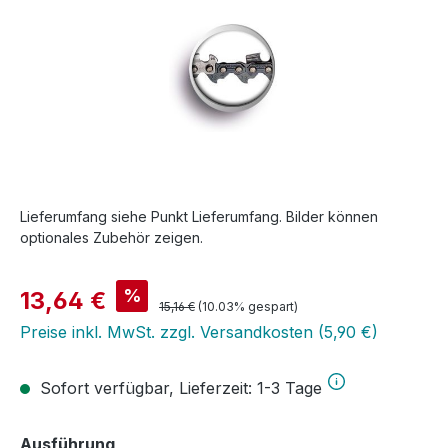
Lieferumfang siehe Punkt Lieferumfang. Bilder können
optionales Zubehör zeigen.
Verkaufspreis:
%
13,64 €
Regulärer Preis:
15,16 €
(10.03% gespart)
Preise inkl. MwSt. zzgl. Versandkosten (5,90 €)
Sofort verfügbar, Lieferzeit: 1-3 Tage
auswählen
Ausführung