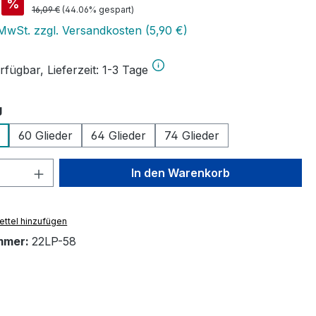
is:
%
Regulärer Preis:
16,09 €
(44.06% gespart)
 MwSt. zzgl. Versandkosten (5,90 €)
fügbar, Lieferzeit: 1-3 Tage
auswählen
g
60 Glieder
64 Glieder
74 Glieder
 Anzahl: Gib den gewünschten Wert ein 
In den Warenkorb
ttel hinzufügen
mmer:
22LP-58