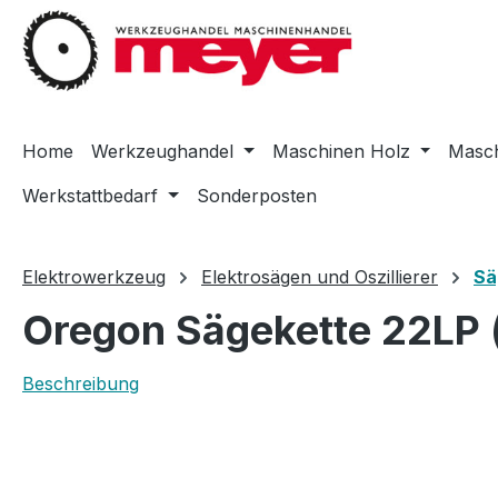
m Hauptinhalt springen
Zur Suche springen
Zur Hauptnavigation springen
Home
Werkzeughandel
Maschinen Holz
Masch
Werkstattbedarf
Sonderposten
Elektrowerkzeug
Elektrosägen und Oszillierer
Sä
Oregon Sägekette 22LP 
Beschreibung