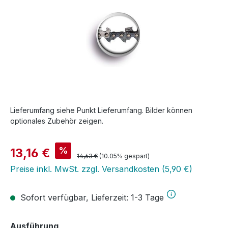
Lieferumfang siehe Punkt Lieferumfang. Bilder können
optionales Zubehör zeigen.
Verkaufspreis:
%
13,16 €
Regulärer Preis:
14,63 €
(10.05% gespart)
Preise inkl. MwSt. zzgl. Versandkosten (5,90 €)
Sofort verfügbar, Lieferzeit: 1-3 Tage
auswählen
Ausführung