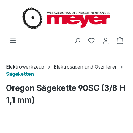
Zum Hauptinhalt springen
Du hast 0 Produ
Ware
Elektrowerkzeug
Elektrosägen und Oszillierer
Sägeketten
Oregon Sägekette 90SG (3/8 H
1,1 mm)
Bildergalerie überspringen