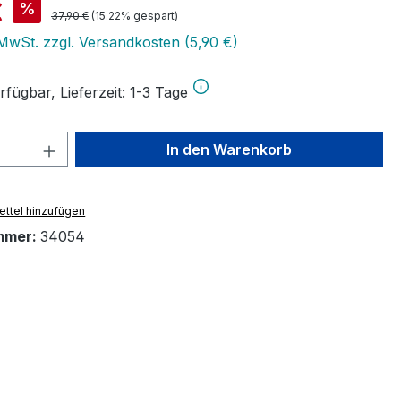
is:
€
%
Regulärer Preis:
37,90 €
(15.22% gespart)
 MwSt. zzgl. Versandkosten (5,90 €)
fügbar, Lieferzeit: 1-3 Tage
 Anzahl: Gib den gewünschten Wert ein 
In den Warenkorb
ttel hinzufügen
mmer:
34054