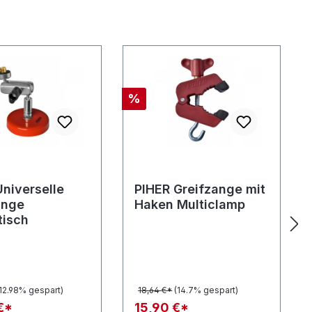
Rabatt
%
Universelle
PIHER Greifzange mit
ange
Haken Multiclamp
isch
(12.98% gespart)
18,64 €*
(14.7% gespart)
€*
15,90 €*