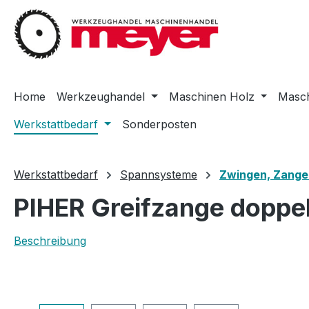
m Hauptinhalt springen
Zur Suche springen
Zur Hauptnavigation springen
Home
Werkzeughandel
Maschinen Holz
Masch
Werkstattbedarf
Sonderposten
Werkstattbedarf
Spannsysteme
Zwingen, Zange
PIHER Greifzange doppel
Beschreibung
Bildergalerie überspringen