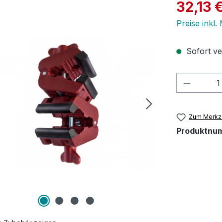
Verkaufspre
32,13 
Preise inkl.
Sofort ver
Produkt
Zum Merkze
Produktnu