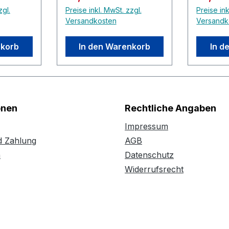
zgl.
Preise inkl. MwSt. zzgl.
Preise ink
Versandkosten
Versandk
nkorb
In den Warenkorb
In d
onen
Rechtliche Angaben
Impressum
d Zahlung
AGB
n
Datenschutz
Widerrufsrecht