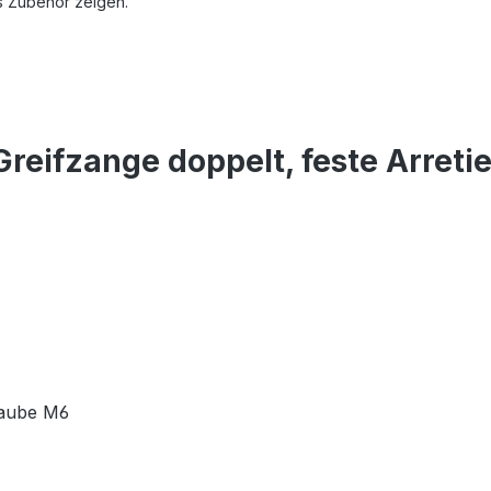
s Zubehör zeigen.
reifzange doppelt, feste Arreti
raube M6