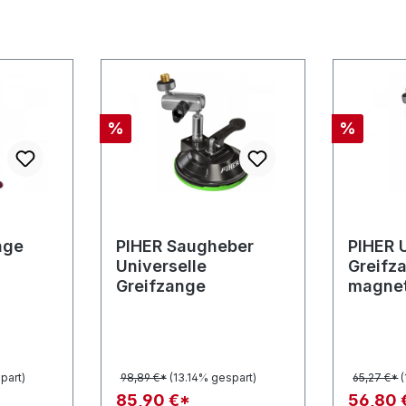
Rabatt
Rabatt
%
%
nge
PIHER Saugheber
PIHER 
Universelle
Greifz
Greifzange
magnet
part)
98,89 €*
(13.14% gespart)
65,27 €*
85,90 €*
56,80 