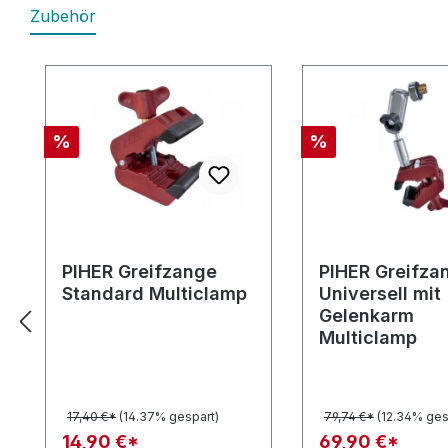
Zubehör
Produktgalerie überspringen
Rabatt
Rabatt
%
%
PIHER Greifzange
PIHER Greifza
Standard Multiclamp
Universell mit
Gelenkarm
Multiclamp
17,40 €*
(14.37% gespart)
79,74 €*
(12.34% ges
14,90 €*
69,90 €*