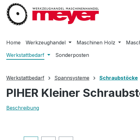
m Hauptinhalt springen
Zur Suche springen
Zur Hauptnavigation springen
Home
Werkzeughandel
Maschinen Holz
Masch
Werkstattbedarf
Sonderposten
Werkstattbedarf
Spannsysteme
Schraubstöcke
PIHER Kleiner Schraubst
Beschreibung