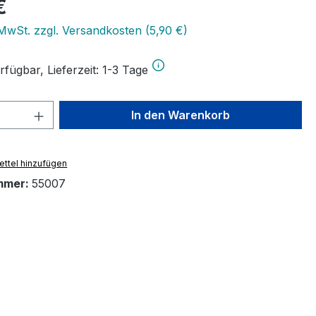
eis:
€
 MwSt. zzgl. Versandkosten (5,90 €)
fügbar, Lieferzeit: 1-3 Tage
 Anzahl: Gib den gewünschten Wert ein 
In den Warenkorb
ttel hinzufügen
mmer:
55007