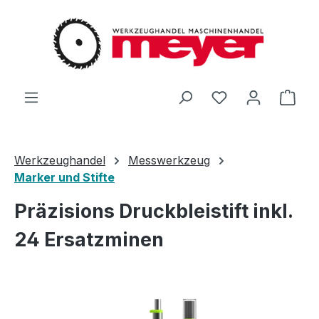
Zum Hauptinhalt springen
Du hast 0 Produ
Ware
Werkzeughandel
Messwerkzeug
Marker und Stifte
Präzisions Druckbleistift inkl.
24 Ersatzminen
Bildergalerie überspringen