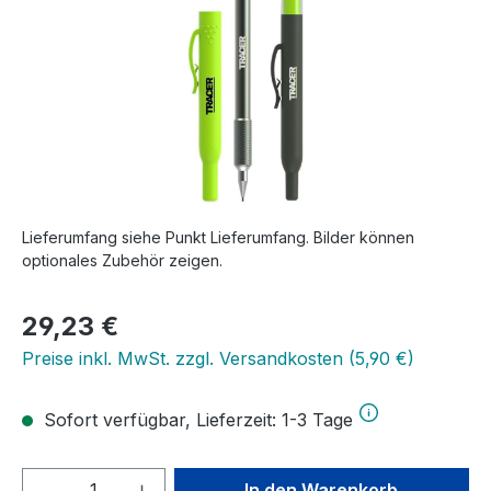
Lieferumfang siehe Punkt Lieferumfang. Bilder können
optionales Zubehör zeigen.
Regulärer Preis:
29,23 €
Preise inkl. MwSt. zzgl. Versandkosten (5,90 €)
Sofort verfügbar, Lieferzeit: 1-3 Tage
Produkt Anzahl: Gib den gewünschten We
In den Warenkorb