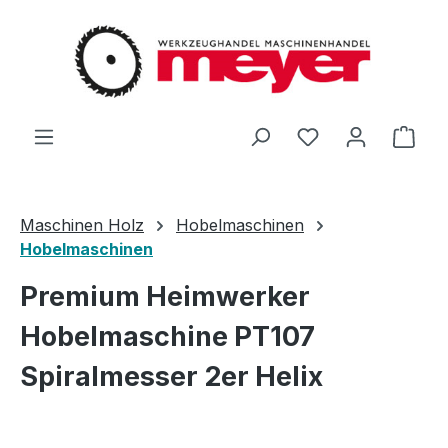
Zum Hauptinhalt springen
Du hast 0 Produ
Ware
Maschinen Holz
Hobelmaschinen
Hobelmaschinen
Premium Heimwerker
Hobelmaschine PT107
Spiralmesser 2er Helix
Bildergalerie überspringen