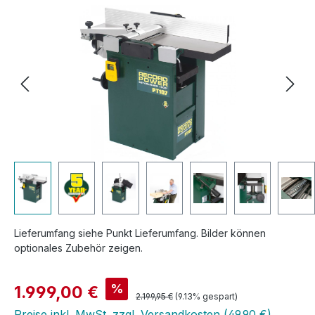
Lieferumfang siehe Punkt Lieferumfang. Bilder können
optionales Zubehör zeigen.
Verkaufspreis:
%
1.999,00 €
Regulärer Preis:
2.199,95 €
(9.13% gespart)
Preise inkl. MwSt. zzgl. Versandkosten (49,90 €)