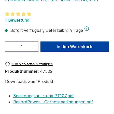
Durchschnittliche Bewertung von 5 von 5 Sternen
1 Bewertung
Sofort verfügbar, Lieferzeit: 2-4 Tage
Produkt Anzahl: Gib den gewünschten We
In den Warenkorb
Zum Merkzettel hinzufügen
Produktnummer:
47502
Downloads zum Produkt
Bedienungsanleitung PT107.pdf
RecordPower - Garantiebedingungen.pdf