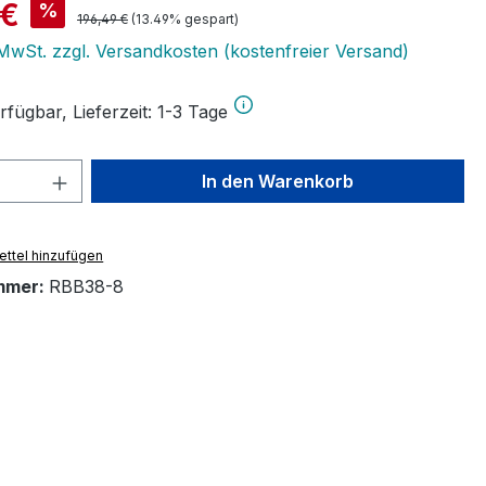
is:
 €
%
Regulärer Preis:
196,49 €
(13.49% gespart)
. MwSt. zzgl. Versandkosten (kostenfreier Versand)
fügbar, Lieferzeit: 1-3 Tage
 Anzahl: Gib den gewünschten Wert ein 
In den Warenkorb
ttel hinzufügen
mmer:
RBB38-8