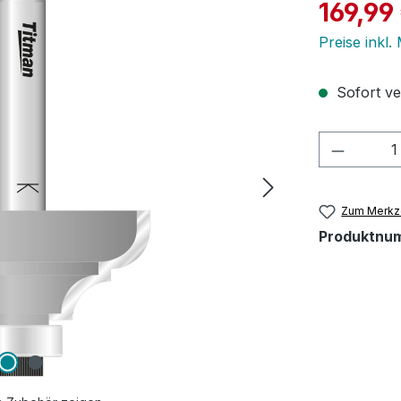
Verkaufspre
169,99
Preise inkl
Sofort ver
Produkt
Zum Merkze
Produktnu