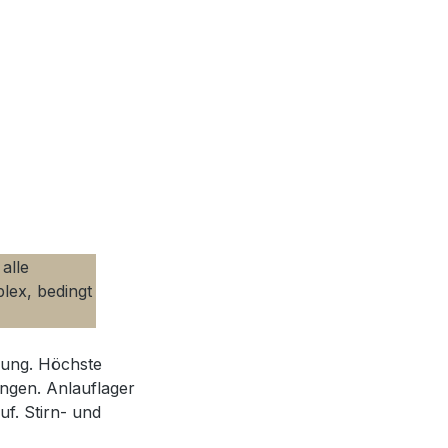
alle
lex, bedingt
tzung. Höchste
ungen. Anlauflager
uf. Stirn- und