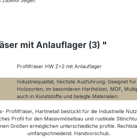
s Zubehör zeigen.
äser mit Anlauflager (3) "
Profilfräser HW Z=2 mit Anlauflager
Industriequalität, höchste Ausführung. Geeignet für 
Holzsorten, im besonderen Harthölzer, MDF, Multip
auch in Kunststoffe und belegte Materialien.
- Profilfräser, Hartmetall bestückt für die Industrielle Nu
sches Profil für den Massivmöbelbau und rustikale Stilricht
nen Größen ermöglichen unterschiedliche profile. Rechtsla
umfangschneidend. Handvorschub.