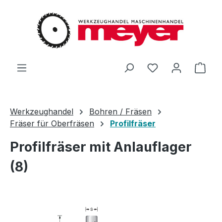
Zum Hauptinhalt springen
Du hast 0 Produ
Ware
Werkzeughandel
Bohren / Fräsen
Fräser für Oberfräsen
Profilfräser
Profilfräser mit Anlauflager
(8)
Bildergalerie überspringen