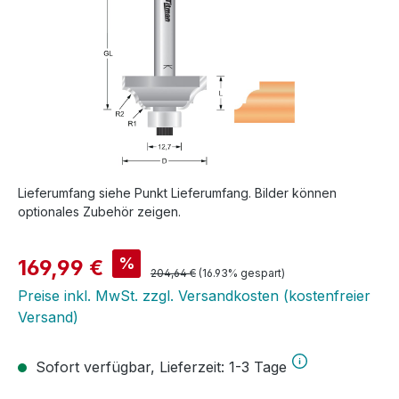
Lieferumfang siehe Punkt Lieferumfang. Bilder können
optionales Zubehör zeigen.
Verkaufspreis:
%
169,99 €
Regulärer Preis:
204,64 €
(16.93% gespart)
Preise inkl. MwSt. zzgl. Versandkosten (kostenfreier
Versand)
Sofort verfügbar, Lieferzeit: 1-3 Tage