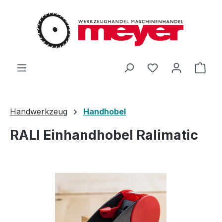
Zum Hauptinhalt springen
Du hast 0 Produ
Ware
Handwerkzeug
Handhobel
RALI Einhandhobel Ralimatic
Bildergalerie überspringen