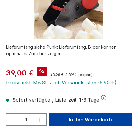
Lieferumfang siehe Punkt Lieferumfang. Bilder können
optionales Zubehör zeigen.
Verkaufspreis:
%
39,00 €
Regulärer Preis:
43,28 €
(9.89% gespart)
Preise inkl. MwSt. zzgl. Versandkosten (5,90 €)
Sofort verfügbar, Lieferzeit: 1-3 Tage
Produkt Anzahl: Gib den gewünschten We
In den Warenkorb