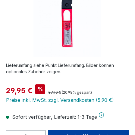
Lieferumfang siehe Punkt Lieferumfang. Bilder können
optionales Zubehör zeigen.
Verkaufspreis:
%
29,95 €
Regulärer Preis:
37,90 €
(20.98% gespart)
Preise inkl. MwSt. zzgl. Versandkosten (5,90 €)
Sofort verfügbar, Lieferzeit: 1-3 Tage
Produkt Anzahl: Gib den gewünschten We