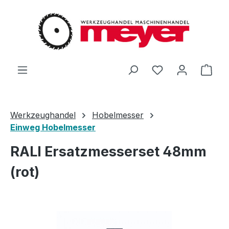
Zum Hauptinhalt springen
Du hast 0 Produ
Ware
Werkzeughandel
Hobelmesser
Einweg Hobelmesser
RALI Ersatzmesserset 48mm
(rot)
Bildergalerie überspringen