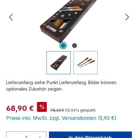
Lieferumfang siehe Punkt Lieferumfang. Bilder können
optionales Zubehör zeigen.
Verkaufspreis:
%
68,90 €
Regulärer Preis:
78,33 €
(12.04% gespart)
Preise inkl. MwSt. zzgl. Versandkosten (5,90 €)
Produkt Anzahl: Gib den gewünschten We
In den Warenkorb