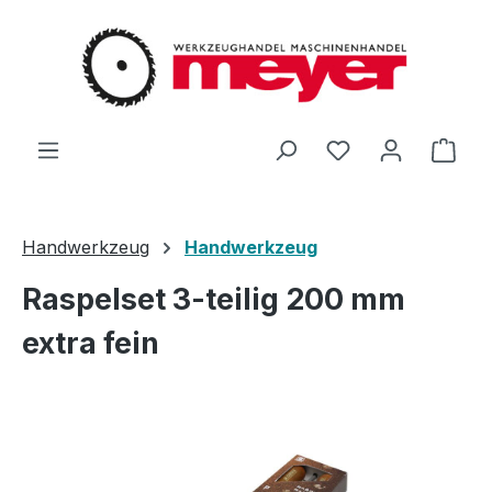
Zum Hauptinhalt springen
Du hast 0 Produ
Ware
Handwerkzeug
Handwerkzeug
Raspelset 3-teilig 200 mm
extra fein
Bildergalerie überspringen