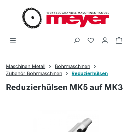
Zum Hauptinhalt springen
Du hast 0 Produ
Ware
Maschinen Metall
Bohrmaschinen
Zubehör Bohrmaschinen
Reduzierhülsen
Reduzierhülsen MK5 auf MK3
Bildergalerie überspringen