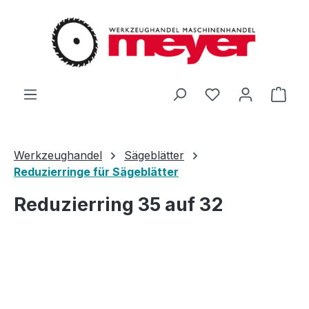
Zum Hauptinhalt springen
Du hast 0 Produ
Ware
Werkzeughandel
Sägeblätter
Reduzierringe für Sägeblätter
Reduzierring 35 auf 32
Bildergalerie überspringen