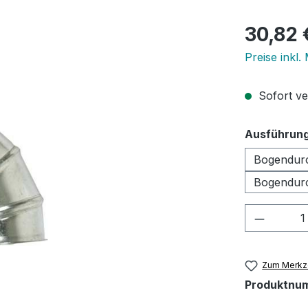
Regulärer Pr
30,82 
Preise inkl.
Sofort ver
Ausführun
Bogendur
Bogendur
Produkt
Zum Merkze
Produktnu