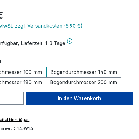
eis:
€
 MwSt. zzgl. Versandkosten (5,90 €)
fügbar, Lieferzeit: 1-3 Tage
auswählen
g
chmesser 100 mm
Bogendurchmesser 140 mm
chmesser 180 mm
Bogendurchmesser 200 mm
 Anzahl: Gib den gewünschten Wert ein 
In den Warenkorb
ttel hinzufügen
mmer:
5143914