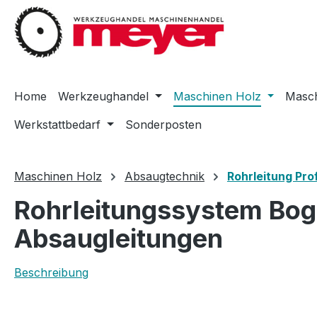
m Hauptinhalt springen
Zur Suche springen
Zur Hauptnavigation springen
Home
Werkzeughandel
Maschinen Holz
Masch
Werkstattbedarf
Sonderposten
Maschinen Holz
Absaugtechnik
Rohrleitung Prof
Rohrleitungssystem Boge
Absaugleitungen
Beschreibung