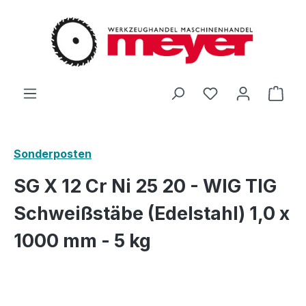
Zum Hauptinhalt springen
Du hast 0 Produ
Ware
Sonderposten
SG X 12 Cr Ni 25 20 - WIG TIG
Schweißstäbe (Edelstahl) 1,0 x
1000 mm - 5 kg
Bildergalerie überspringen