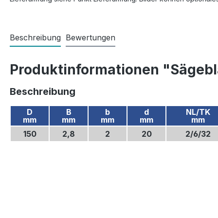
Beschreibung
Bewertungen
Produktinformationen "Sägebl
Beschreibung
D
B
b
d
NL/TK
mm
mm
mm
mm
mm
150
2,8
2
20
2/6/32
.