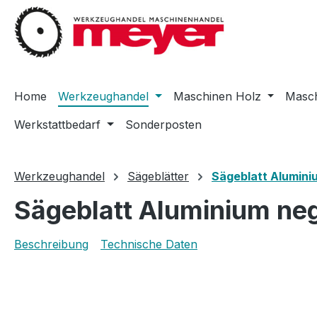
m Hauptinhalt springen
Zur Suche springen
Zur Hauptnavigation springen
Home
Werkzeughandel
Maschinen Holz
Masch
Werkstattbedarf
Sonderposten
Werkzeughandel
Sägeblätter
Sägeblatt Alumini
Sägeblatt Aluminium neg
Beschreibung
Technische Daten