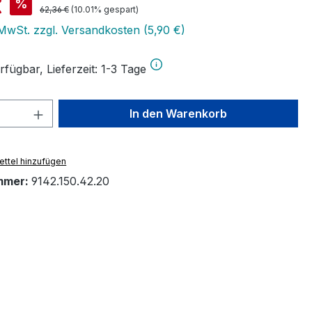
is:
€
%
Regulärer Preis:
62,36 €
(10.01% gespart)
 MwSt. zzgl. Versandkosten (5,90 €)
fügbar, Lieferzeit: 1-3 Tage
 Anzahl: Gib den gewünschten Wert ein 
In den Warenkorb
ttel hinzufügen
mmer:
9142.150.42.20