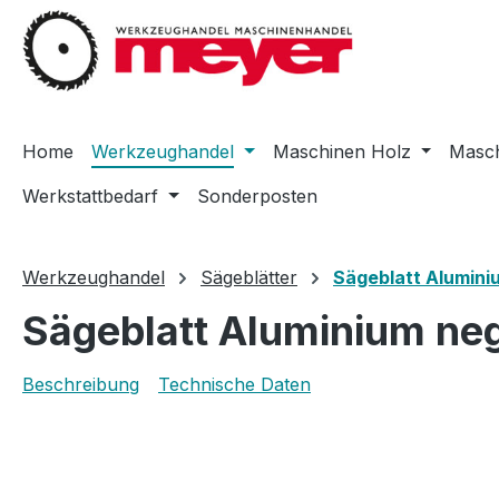
m Hauptinhalt springen
Zur Suche springen
Zur Hauptnavigation springen
Home
Werkzeughandel
Maschinen Holz
Masch
Werkstattbedarf
Sonderposten
Werkzeughandel
Sägeblätter
Sägeblatt Alumini
Sägeblatt Aluminium ne
Beschreibung
Technische Daten