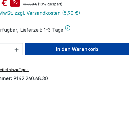
is:
 €
%
Regulärer Preis:
117,33 €
(10% gespart)
 MwSt. zzgl. Versandkosten (5,90 €)
fügbar, Lieferzeit: 1-3 Tage
 Anzahl: Gib den gewünschten Wert ein 
In den Warenkorb
ttel hinzufügen
mmer:
9142.260.68.30