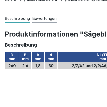
Beschreibung
Bewertungen
Produktinformationen "Sägebl
Beschreibung
D
B
b
d
NL/T
mm
mm
mm
mm
mm
260
2,4
1,8
30
2/7/42 und 2/9/46