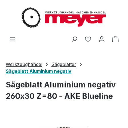
Zum Hauptinhalt springen
Du hast 0 Produ
Ware
Werkzeughandel
Sägeblätter
Sägeblatt Aluminium negativ
Sägeblatt Aluminium negativ
260x30 Z=80 - AKE Blueline
Bildergalerie überspringen