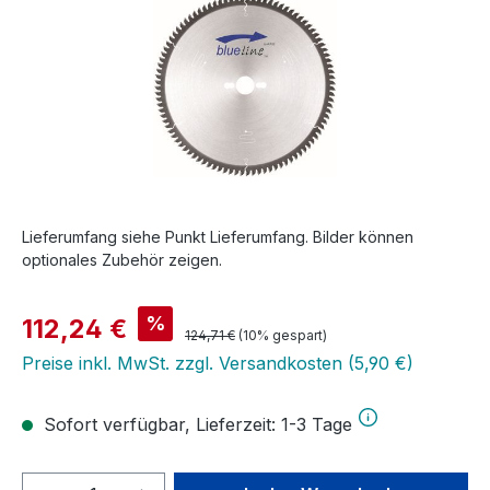
Lieferumfang siehe Punkt Lieferumfang. Bilder können
optionales Zubehör zeigen.
Verkaufspreis:
%
112,24 €
Regulärer Preis:
124,71 €
(10% gespart)
Preise inkl. MwSt. zzgl. Versandkosten (5,90 €)
Sofort verfügbar, Lieferzeit: 1-3 Tage
Produkt Anzahl: Gib den gewünschten We